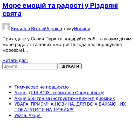
Море емоцій та радості у Різдвяні
свята
Кирилов Віталій
5 років
тому
Новини
Приходьте у Савич Парк та подаруйте собі та вашим дітям
море радості та нових емоцій! Погода нас порадувала
морозом і…
Читати далі
ШУКАТИ
НЕДАВНІ ЗАПИСИ
Тимчасово не працюємо
Акція, ДЛЯ ВСІХ любителів Сноутюбінгу!
Акція 550 грн за інструктаж+лижі+підйомник
УВАГА, ПРИЄМНА НОВИНА, ДЛЯ ВСІХ БАЖАЮЧИХ
ПОКАТАТИСЯ НА ТЮБАХ!!!!
Увага, Акція!
ОСТАННІ КОМЕНТАРІ