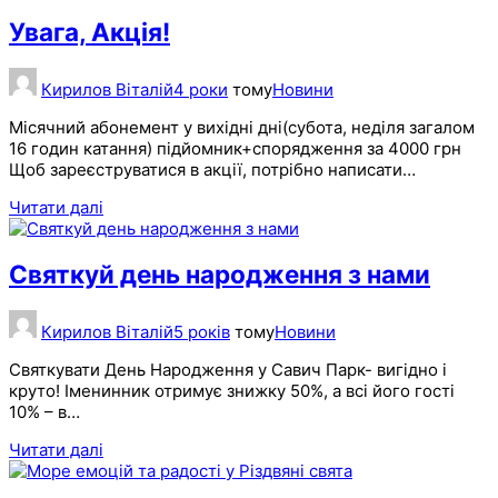
Увага, Акція!
Кирилов Віталій
4 роки
тому
Новини
Місячний абонемент у вихідні дні(субота, неділя загалом
16 годин катання) підйомник+спорядження за 4000 грн
Щоб зареєструватися в акції, потрібно написати…
Читати далі
Святкуй день народження з нами
Кирилов Віталій
5 років
тому
Новини
Святкувати День Народження у Савич Парк- вигідно і
круто! Іменинник отримує знижку 50%, а всі його гості
10% – в…
Читати далі