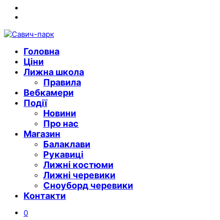
Instagram
Youtube
Головна
Ціни
Лижна школа
Правила
Вебкамери
Події
Новини
Про нас
Магазин
Балаклави
Рукавиці
Лижні костюми
Лижні черевики
Сноуборд черевики
Контакти
0