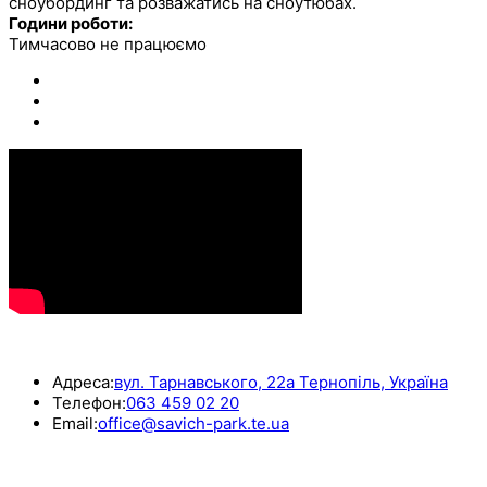
сноубординг та розважатись на сноутюбах.
Години роботи:
Тимчасово не працюємо
КОНТАКТИ
Адреса:
вул. Тарнавського, 22а Тернопіль, Україна
Телефон:
063 459 02 20
Email:
office@savich-park.te.ua