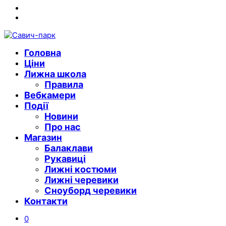
Instagram
Youtube
Головна
Ціни
Лижна школа
Правила
Вебкамери
Події
Новини
Про нас
Магазин
Балаклави
Рукавиці
Лижні костюми
Лижні черевики
Сноуборд черевики
Контакти
0