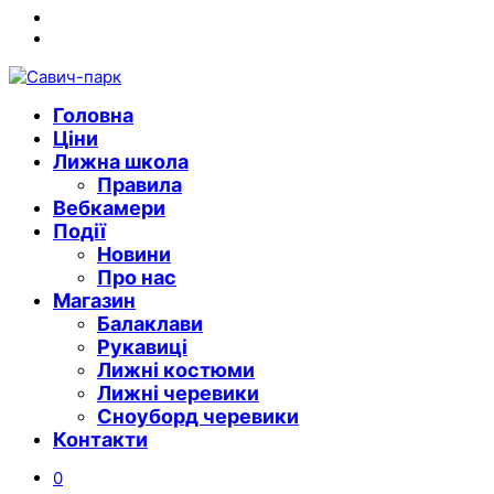
Instagram
Youtube
Головна
Ціни
Лижна школа
Правила
Вебкамери
Події
Новини
Про нас
Магазин
Балаклави
Рукавиці
Лижні костюми
Лижні черевики
Сноуборд черевики
Контакти
0