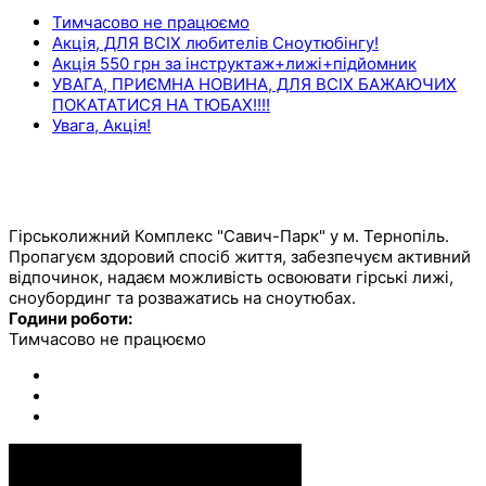
Тимчасово не працюємо
Акція, ДЛЯ ВСІХ любителів Сноутюбінгу!
Акція 550 грн за інструктаж+лижі+підйомник
УВАГА, ПРИЄМНА НОВИНА, ДЛЯ ВСІХ БАЖАЮЧИХ
ПОКАТАТИСЯ НА ТЮБАХ!!!!
Увага, Акція!
ОСТАННІ КОМЕНТАРІ
САВИЧ ПАРК
Гірськолижний Комплекс "Савич-Парк" у м. Тернопіль.
Пропагуєм здоровий спосіб життя, забезпечуєм активний
відпочинок, надаєм можливість освоювати гірські лижі,
сноубординг та розважатись на сноутюбах.
Години роботи:
Тимчасово не працюємо