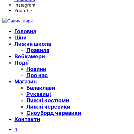
Instagram
Youtube
Головна
Ціни
Лижна школа
Правила
Вебкамери
Події
Новини
Про нас
Магазин
Балаклави
Рукавиці
Лижні костюми
Лижні черевики
Сноуборд черевики
Контакти
0