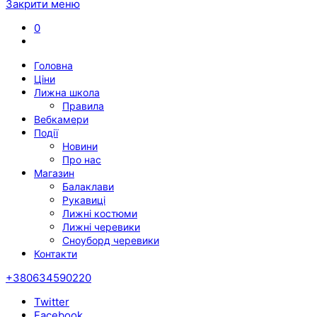
Закрити меню
0
Головна
Ціни
Лижна школа
Правила
Вебкамери
Події
Новини
Про нас
Магазин
Балаклави
Рукавиці
Лижні костюми
Лижні черевики
Сноуборд черевики
Контакти
+380634590220
Twitter
Facebook