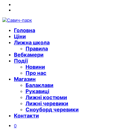
Instagram
Youtube
Головна
Ціни
Лижна школа
Правила
Вебкамери
Події
Новини
Про нас
Магазин
Балаклави
Рукавиці
Лижні костюми
Лижні черевики
Сноуборд черевики
Контакти
0