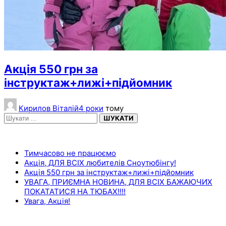
Акція 550 грн за
інструктаж+лижі+підйомник
Кирилов Віталій
4 роки
тому
ШУКАТИ
НЕДАВНІ ЗАПИСИ
Тимчасово не працюємо
Акція, ДЛЯ ВСІХ любителів Сноутюбінгу!
Акція 550 грн за інструктаж+лижі+підйомник
УВАГА, ПРИЄМНА НОВИНА, ДЛЯ ВСІХ БАЖАЮЧИХ
ПОКАТАТИСЯ НА ТЮБАХ!!!!
Увага, Акція!
ОСТАННІ КОМЕНТАРІ