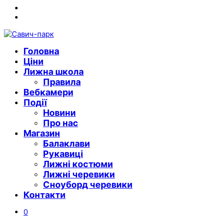
Instagram
Youtube
Головна
Ціни
Лижна школа
Правила
Вебкамери
Події
Новини
Про нас
Магазин
Балаклави
Рукавиці
Лижні костюми
Лижні черевики
Сноуборд черевики
Контакти
0