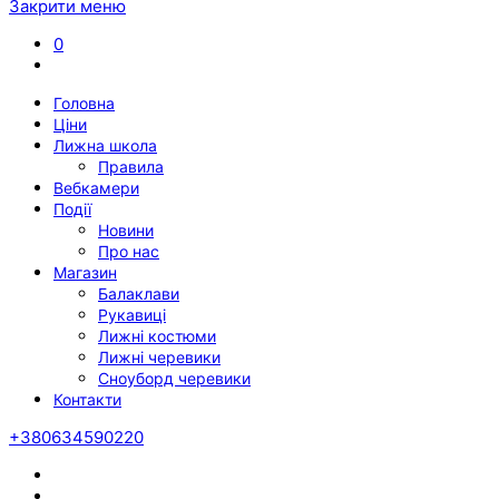
Закрити меню
0
Головна
Ціни
Лижна школа
Правила
Вебкамери
Події
Новини
Про нас
Магазин
Балаклави
Рукавиці
Лижні костюми
Лижні черевики
Сноуборд черевики
Контакти
+380634590220
Twitter
Facebook