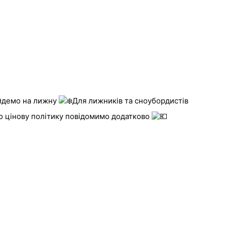
ейдемо на лижну
Для лижників та сноубордистів
о цінову політику повідомимо додатково