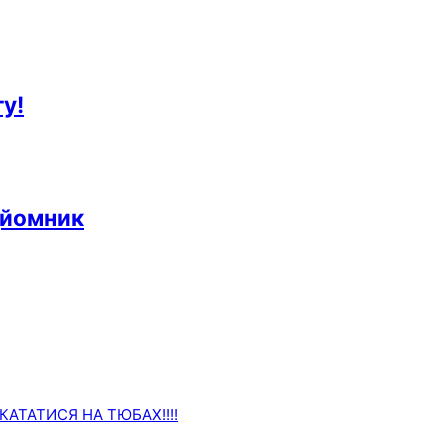
у!
дйомник
АТАТИСЯ НА ТЮБАХ!!!!