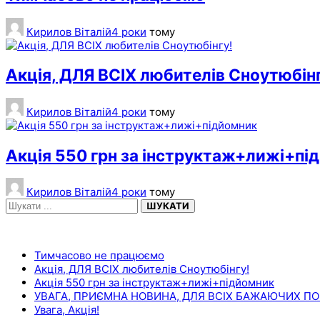
Кирилов Віталій
4 роки
тому
Акція, ДЛЯ ВСІХ любителів Сноутюбінг
Кирилов Віталій
4 роки
тому
Акція 550 грн за інструктаж+лижі+пі
Кирилов Віталій
4 роки
тому
ШУКАТИ
НЕДАВНІ ЗАПИСИ
Тимчасово не працюємо
Акція, ДЛЯ ВСІХ любителів Сноутюбінгу!
Акція 550 грн за інструктаж+лижі+підйомник
УВАГА, ПРИЄМНА НОВИНА, ДЛЯ ВСІХ БАЖАЮЧИХ ПОК
Увага, Акція!