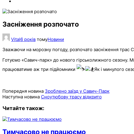
Засніження розпочато
Vital
6 років
тому
Новини
Зважаючи на морозну погоду, розпочато засніження трас С
Готуємо «Савич-парк» до нового гірськолижного сезону. 
працюватиме аж три підйомники
Як і минулого сез
Попередня новина
Зроблено заїзд у Савич-Парк
Наступна новина
Сноутюбову трасу відкрито
Читайте також:
Тимчасово не працюємо