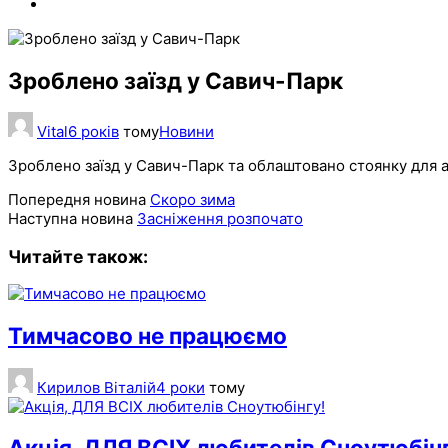
Зроблено заїзд у Савич-Парк
Vital
6 років
тому
Новини
Зроблено заїзд у Савич-Парк та облаштовано стоянку для ав
Попередня новина
Скоро зима
Наступна новина
Засніження розпочато
Читайте також:
Тимчасово не працюємо
Кирилов Віталій
4 роки
тому
Акція, ДЛЯ ВСІХ любителів Сноутюбінг