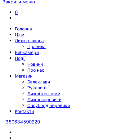
Закрити меню
0
Головна
Ціни
Лижна школа
Правила
Вебкамери
Події
Новини
Про нас
Магазин
Балаклави
Рукавиці
Лижні костюми
Лижні черевики
Сноуборд черевики
Контакти
+380634590220
Twitter
Facebook