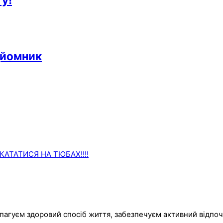
дйомник
АТАТИСЯ НА ТЮБАХ!!!!
пагуєм здоровий спосіб життя, забезпечуєм активний відпоч