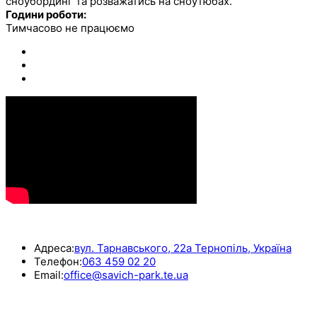
сноубординг та розважатись на сноутюбах.
Години роботи:
Тимчасово не працюємо
КОНТАКТИ
Адреса:
вул. Тарнавського, 22а Тернопіль, Україна
Телефон:
063 459 02 20
Email:
office@savich-park.te.ua