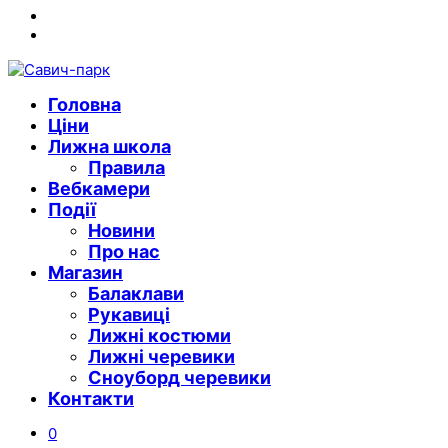
Instagram
Youtube
Головна
Ціни
Лижна школа
Правила
Вебкамери
Події
Новини
Про нас
Магазин
Балаклави
Рукавиці
Лижні костюми
Лижні черевики
Сноуборд черевики
Контакти
0