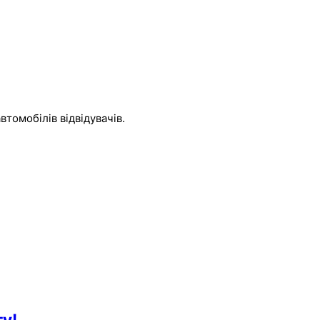
томобілів відвідувачів.
у!