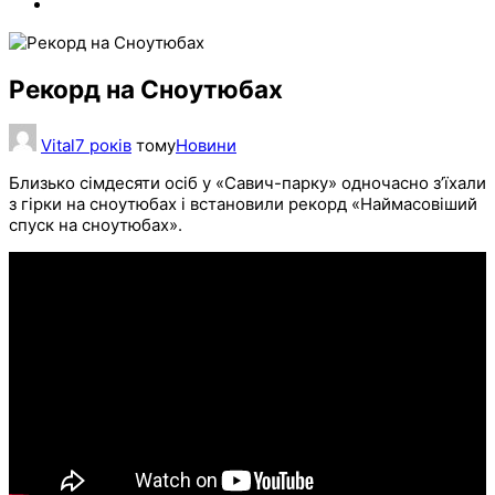
Рекорд на Сноутюбах
Vital
7 років
тому
Новини
Близько сімдесяти осіб у «Савич-парку» одночасно з’їхали
з гірки на сноутюбах і встановили рекорд «Наймасовіший
спуск на сноутюбах».