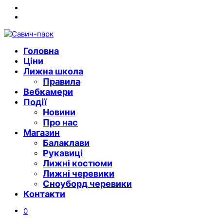
Instagram
Youtube
Головна
Ціни
Лижна школа
Правила
Вебкамери
Події
Новини
Про нас
Магазин
Балаклави
Рукавиці
Лижні костюми
Лижні черевики
Сноуборд черевики
Контакти
0