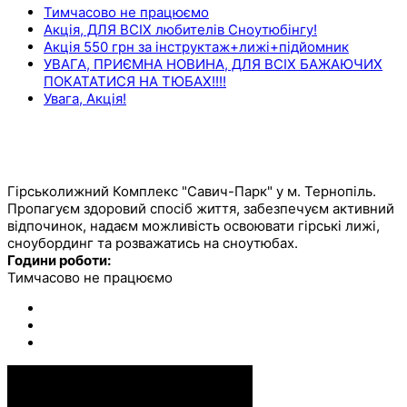
Тимчасово не працюємо
Акція, ДЛЯ ВСІХ любителів Сноутюбінгу!
Акція 550 грн за інструктаж+лижі+підйомник
УВАГА, ПРИЄМНА НОВИНА, ДЛЯ ВСІХ БАЖАЮЧИХ
ПОКАТАТИСЯ НА ТЮБАХ!!!!
Увага, Акція!
ОСТАННІ КОМЕНТАРІ
САВИЧ ПАРК
Гірськолижний Комплекс "Савич-Парк" у м. Тернопіль.
Пропагуєм здоровий спосіб життя, забезпечуєм активний
відпочинок, надаєм можливість освоювати гірські лижі,
сноубординг та розважатись на сноутюбах.
Години роботи:
Тимчасово не працюємо