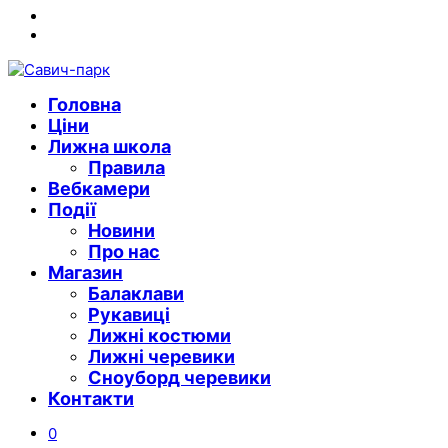
Instagram
Youtube
Головна
Ціни
Лижна школа
Правила
Вебкамери
Події
Новини
Про нас
Магазин
Балаклави
Рукавиці
Лижні костюми
Лижні черевики
Сноуборд черевики
Контакти
0