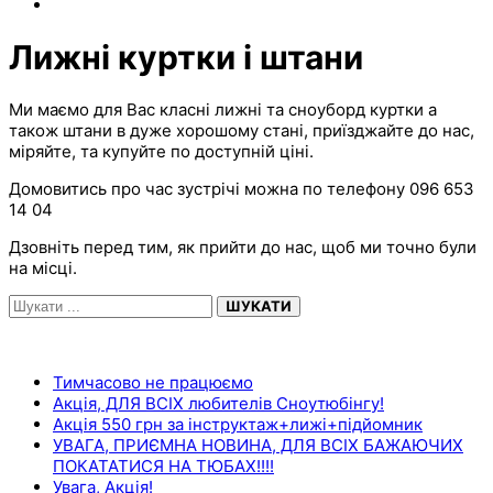
Лижні куртки і штани
Ми маємо для Вас класні лижні та сноуборд куртки а
також штани в дуже хорошому стані, приїзджайте до нас,
міряйте, та купуйте по доступній ціні.
Домовитись про час зустрічі можна по телефону 096 653
14 04
Дзовніть перед тим, як прийти до нас, щоб ми точно були
на місці.
ШУКАТИ
НЕДАВНІ ЗАПИСИ
Тимчасово не працюємо
Акція, ДЛЯ ВСІХ любителів Сноутюбінгу!
Акція 550 грн за інструктаж+лижі+підйомник
УВАГА, ПРИЄМНА НОВИНА, ДЛЯ ВСІХ БАЖАЮЧИХ
ПОКАТАТИСЯ НА ТЮБАХ!!!!
Увага, Акція!