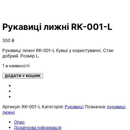
Рукавиці лижні RK-001-L
350
₴
Рукавиці лижні RK-001-L бувші у користуванні. Стан
добрий. Розмір L.
1 в наявності
ДОДАТИ У КОШИК
Артикул:
RK-001-L
Категорія:
Рукавиці
Позначка:
рукавиці
лижні
Опис
Додаткова інформація