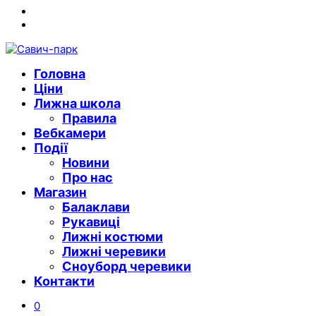
Instagram
Youtube
Головна
Ціни
Лижна школа
Правила
Вебкамери
Події
Новини
Про нас
Магазин
Балаклави
Рукавиці
Лижні костюми
Лижні черевики
Сноуборд черевики
Контакти
0