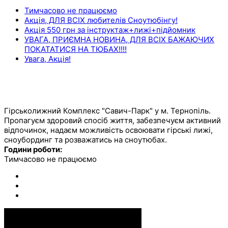
Тимчасово не працюємо
Акція, ДЛЯ ВСІХ любителів Сноутюбінгу!
Акція 550 грн за інструктаж+лижі+підйомник
УВАГА, ПРИЄМНА НОВИНА, ДЛЯ ВСІХ БАЖАЮЧИХ
ПОКАТАТИСЯ НА ТЮБАХ!!!!
Увага, Акція!
ОСТАННІ КОМЕНТАРІ
САВИЧ ПАРК
Гірськолижний Комплекс "Савич-Парк" у м. Тернопіль.
Пропагуєм здоровий спосіб життя, забезпечуєм активний
відпочинок, надаєм можливість освоювати гірські лижі,
сноубординг та розважатись на сноутюбах.
Години роботи:
Тимчасово не працюємо